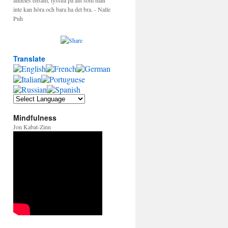
alldeles ensam, lyssna på allt som man
inte kan höra och bara ha det bra. - Nalle
Puh
Translate
Mindfulness
Jon Kabat-Zinn