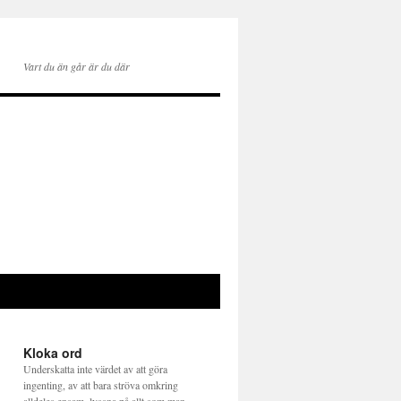
Vart du än går är du där
Kloka ord
Underskatta inte värdet av att göra
ingenting, av att bara ströva omkring