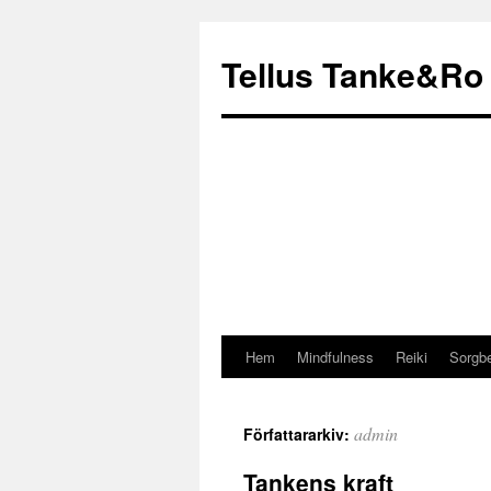
Tellus Tanke&Ro
Hem
Mindfulness
Reiki
Sorgbe
admin
Författararkiv:
Tankens kraft